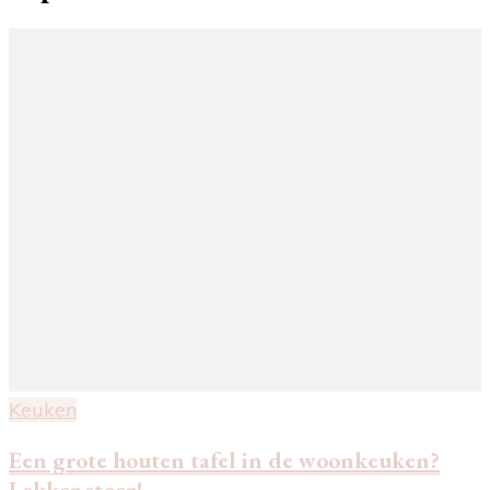
Keuken
Een grote houten tafel in de woonkeuken?
Lekker stoer!