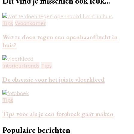
Dit vind je misschien ook leuk...
Tips
Woonkamer
Wat te doen tegen een openhaardlucht in
huis?
Interieurtrends
Tips
De obsessie voor het juiste vloerkleed
Tips
Tips voor als je een fotoboek gaat maken
Populaire berichten