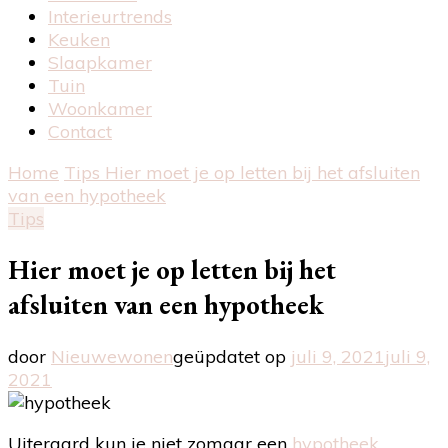
Interieurtrends
Keuken
Slaapkamer
Tuin
Woonkamer
Contact
Home
Tips
Hier moet je op letten bij het afsluiten
van een hypotheek
Tips
Hier moet je op letten bij het
afsluiten van een hypotheek
door
Nieuwewonen
geüpdatet op
juli 9, 2021
juli 9,
2021
Uiteraard kun je niet zomaar een
hypotheek