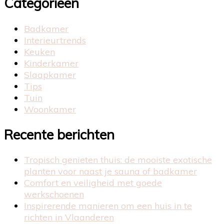
Categorieën
Badkamer
Interieurtrends
Keuken
Kinderkamer
Slaapkamer
Tips
Tuin
Woonkamer
Recente berichten
Tropisch genieten thuis: de mooiste exotische
planten voor naast je sauna of badkamer
Comfort en veiligheid met goede
werkschoenen
Inspirerende manieren om een huis in te
richten in Vlaanderen