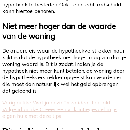
hypotheek te besteden. Ook een creditcardschuld
kann hiertoe behoren.
Niet meer hoger dan de waarde
van de woning
De andere eis waar de hypotheekverstrekker naar
kijkt is dat de hypotheek niet hoger mag zijn dan je
woning waard is. Dit is zodat, indien je de
hypotheek niet meer kunt betalen, de woning door
de hypotheekverstrekker opgeëist kan worden en
die moet dan natuurlijk wel het geld opbrengen
dat geleend is.
Bericht
Vorig artikel
Wat jaloezieën zo ideaal maakt
Volgend artikel
Creëer een vakantiegevoel in je
navigatie
eigen huis met deze tips