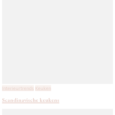
Interieurtrends
Keuken
Scandinavische keukens