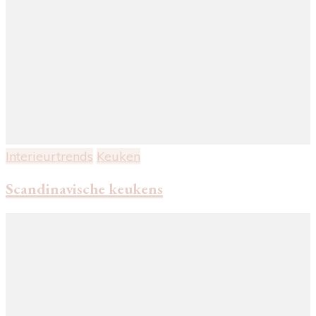
Interieurtrends
Keuken
Scandinavische keukens