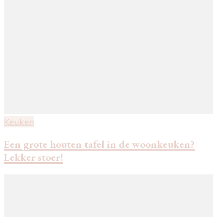
Keuken
Een grote houten tafel in de woonkeuken?
Lekker stoer!