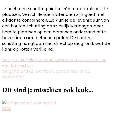
Je hoeft een schutting niet in één materiaalsoort te
plaatsen. Verschillende materialen zijn goed met
elkaar te combineren. Zo kun je de levensduur van
een houten schutting aanzienlijk verlengen, door
hem te plaatsen op een betonnen onderrand of te
bevestigen aan betonnen palen. De houten
schutting hangt dan niet direct op de grond, wat de
kans op rotten verkleind.
Bericht
Vorig artikel
Het verschil tussen een tuinkamer en
een kamertuin
navigatie
Volgend artikel
Soorten vloeren voor in de
badkamer
Dit vind je misschien ook leuk...
Tuin