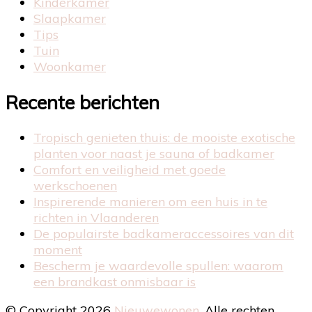
Kinderkamer
Slaapkamer
Tips
Tuin
Woonkamer
Recente berichten
Tropisch genieten thuis: de mooiste exotische
planten voor naast je sauna of badkamer
Comfort en veiligheid met goede
werkschoenen
Inspirerende manieren om een huis in te
richten in Vlaanderen
De populairste badkameraccessoires van dit
moment
Bescherm je waardevolle spullen: waarom
een brandkast onmisbaar is
© Copyright 2026
Nieuwewonen
. Alle rechten