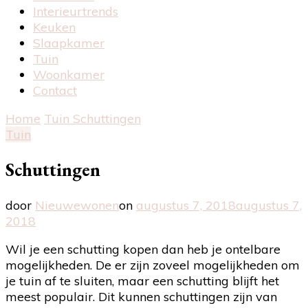
Interieurtrends
Keuken
Slaapkamer
Tuin
Woonkamer
Contact
Home
Tuin
Schuttingen
Tuin
Schuttingen
door
Nieuwewonen
on
augustus 7, 2018
augustus 7,
2018
Wil je een schutting kopen dan heb je ontelbare
mogelijkheden. De er zijn zoveel mogelijkheden om
je tuin af te sluiten, maar een schutting blijft het
meest populair. Dit kunnen schuttingen zijn van